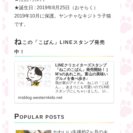
★誕生日 : 2019年8月25日（おそらく）
2019年10月に保護。ヤンチャなキジトラ子猫
です。
ね
この「こばん」LINEスタンプ発売
中！
LINEクリエイターズスタンプ
「ねこのこばん」発売開始！ |
M'sのあれこれ。富山の美味い
グルメを食べ歩き♪
我が家のアイドル ねこの「こば
ん」。あまりにも可愛いのでLINE
スタンプにしちゃいました。 LINE
クリエイターズスタンプ「ねこの
msblog.westernkids.net
こばん」 我が家の「こばん」。生
後約9ヶ月で大人じみてきました
が、まだまだ甘えっ子。そんな
「こばん」の様子をL
P
OPULAR POSTS
かわいい生後約2ヶ月のキ