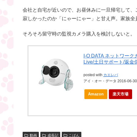
会社と自宅が近いので、お昼休みに一旦帰宅して、
寂しかったのか「にゃーにゃー」と甘え声。家族全
そろそろ留守時の監視カメラ購入を検討しないと。
I-O DATA ネットワーク
Live/土日サポート/返金保
posted with
カエレバ
アイ・オー・データ 2016-06-30
Amazon
楽天市場
動画
成長記
こばん