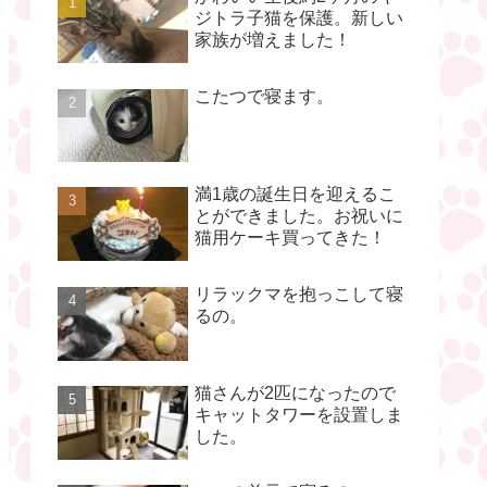
ジトラ子猫を保護。新しい
家族が増えました！
こたつで寝ます。
満1歳の誕生日を迎えるこ
とができました。お祝いに
猫用ケーキ買ってきた！
リラックマを抱っこして寝
るの。
猫さんが2匹になったので
キャットタワーを設置しま
した。