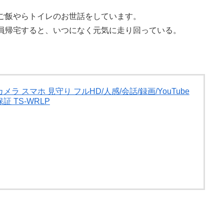
ご飯やらトイレのお世話をしています。
員帰宅すると、いつになく元気に走り回っている。
カメラ スマホ 見守り フルHD/人感/会話/録画/YouTube
証 TS-WRLP