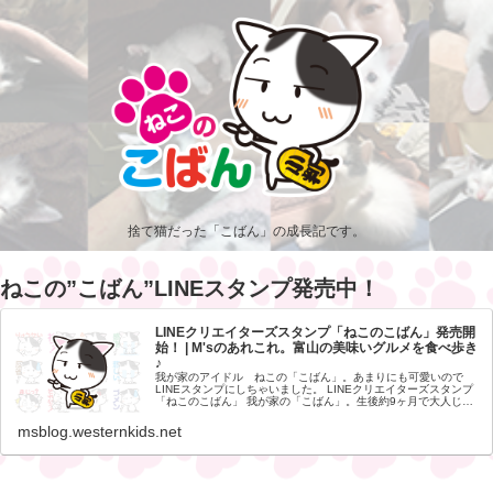
捨て猫だった「こばん」の成長記です。
ねこの”こばん”LINEスタンプ発売中！
LINEクリエイターズスタンプ「ねこのこばん」発売開
始！ | M'sのあれこれ。富山の美味いグルメを食べ歩き
♪
我が家のアイドル ねこの「こばん」。あまりにも可愛いので
LINEスタンプにしちゃいました。 LINEクリエイターズスタンプ
「ねこのこばん」 我が家の「こばん」。生後約9ヶ月で大人じみ
てきましたが、まだまだ甘えっ子。そんな「こばん」の様子をL
msblog.westernkids.net